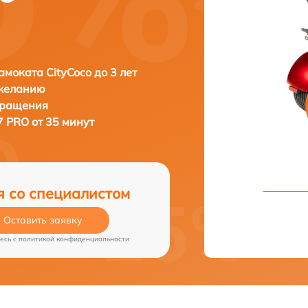
амоката CityCoco до 3 лет
 желанию
бращения
7 PRO от 35 минут
я со специалистом
Оставить заявку
есь c
политикой конфиденциальности