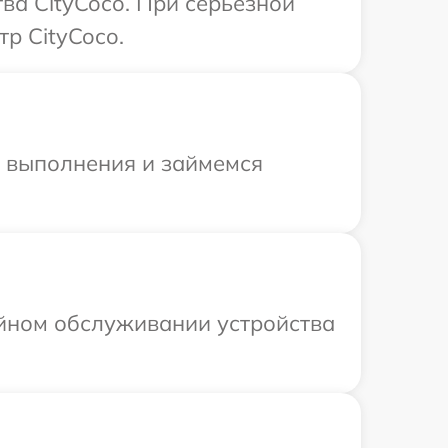
ва CityCoco. При серьезной
р CityCoco.
и выполнения и займемся
ийном обслуживании устройства