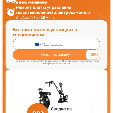
в день обращения
Ремонт платы управления
(восстановление) электросамоката
CityCoco X5 от 35 минут
Бесплатная консультация со
специалистом
Оставить заявку
Нажимая на кнопку "Оставить заявку" Вы соглашаетесь c
политикой
конфиденциальности
Скидка по