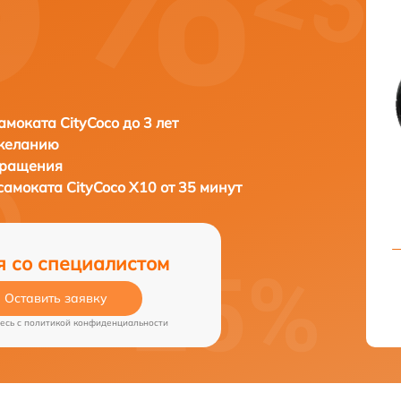
амоката CityCoco до 3 лет
 желанию
бращения
осамоката
CityCoco X10 от 35 минут
я со специалистом
Оставить заявку
есь c
политикой конфиденциальности