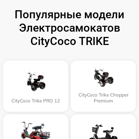
Популярные модели
Электросамокатов
CityCoco TRIKE
CityCoco Trike Chopper
CityCoco Trike PRO 12
Premium