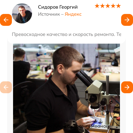
Наши мастера
Сидоров Георгий
Источник –
Яндекс
Превосходное качество и скорость ремонта. Техни
Константин Александрович Иванов