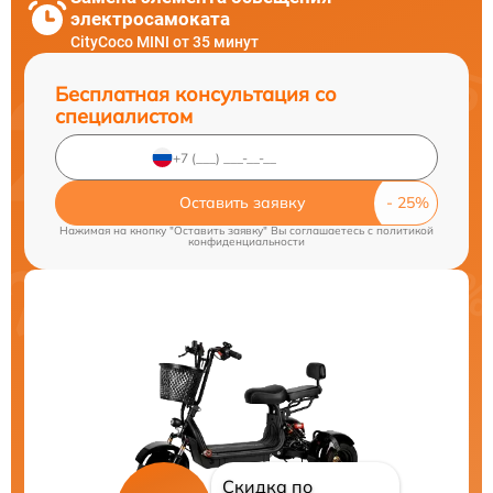
электросамоката
CityCoco MINI от 35 минут
Бесплатная консультация со
специалистом
Оставить заявку
Нажимая на кнопку "Оставить заявку" Вы соглашаетесь c
политикой
конфиденциальности
Скидка по