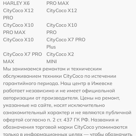
HARLEY X6
PRO MAX
CityCoco X12
CityCoco X12
PRO
CityCoco X10
CityCoco X10
PRO MAX
PRO
CityCoco X10
CityCoco X7 PRO
Plus
CityCoco X7 PRO
CityCoco X2
MAX
MINI
Мы занимаемся ремонтом и техническим
обслуживанием техники CityCoco по истечении
гарантийного периода. Наш центр в Ижевске
работает независимо и не имеет официальной
авторизации от производителя. Цены на ремонт,
указанные на сайте, носят исключительно
ознакомительный характер и не являются публичной
офертой согласно п. 2 ст. 437 ГК РФ. Названия и
обозначения торговой марки CityCoco упоминаются
только в информационных целях — чтобы обозначить