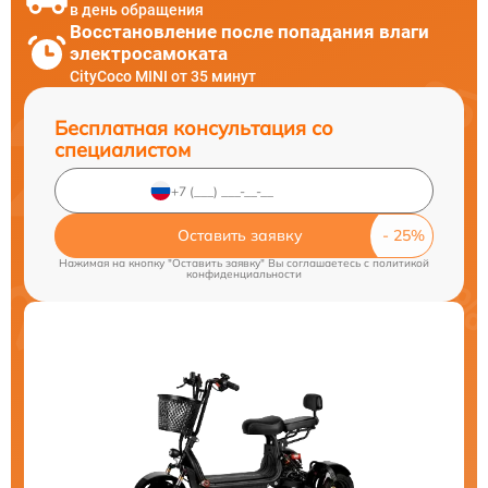
в день обращения
Восстановление после попадания влаги
электросамоката
CityCoco MINI от 35 минут
Бесплатная консультация со
специалистом
Оставить заявку
Нажимая на кнопку "Оставить заявку" Вы соглашаетесь c
политикой
конфиденциальности