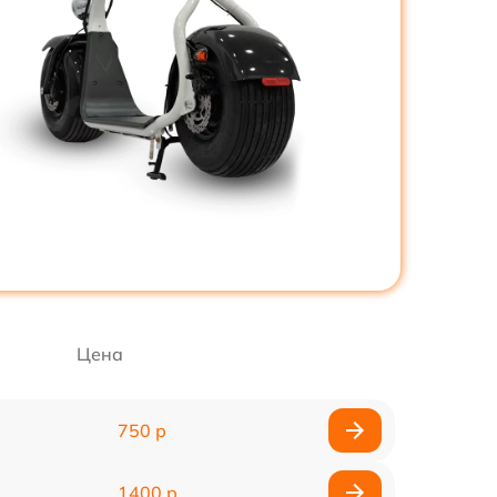
Цена
750 р
1400 р