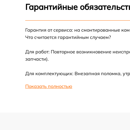
Гарантийные обязательст
Замена корпуса
Ремонт платы управления
Гарантия от сервиса: на смонтированные ко
(восстановление)
Что считается гарантийным случаем?
Гидроизоляция
Для работ: Повторное возникновение неиспр
запчасти).
Замена подсветки
Для комплектующих: Внезапная поломка, ут
Восстановление после попадания влаги
Показать полностью
Замена элемента освещения