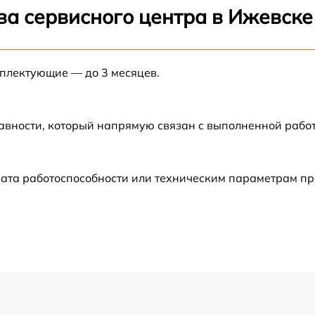
ва сервисного центра в Ижевске
от 60 мин
мплектующие — до 3 месяцев.
от 60 мин
от 60 мин
авности, который напрямую связан с выполненной рабо
от 60 мин
рата работоспособности или техническим параметрам п
от 60 мин
от 60 мин